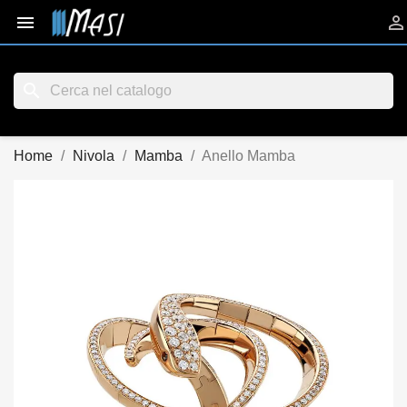


search
Home
Nivola
Mamba
Anello Mamba