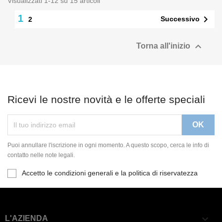
Visualizzati 1-12 su 15 articoli
1

Successivo
2

Torna all'inizio
Ricevi le nostre novità e le offerte speciali
Puoi annullare l'iscrizione in ogni momento. A questo scopo, cerca le info di
contatto nelle note legali.
Accetto le condizioni generali e la politica di riservatezza

L'AZIENDA