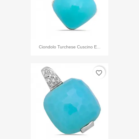
Ciondolo Turchese Cuscino E...
favorite_border