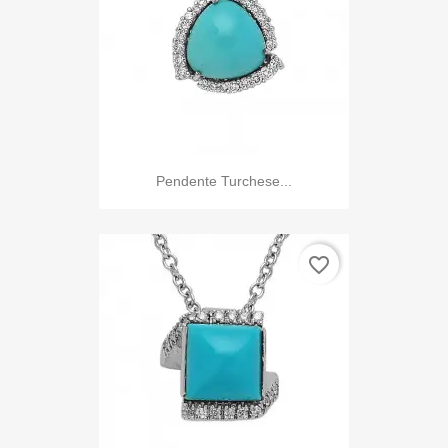
Pendente Turchese...
favorite_border