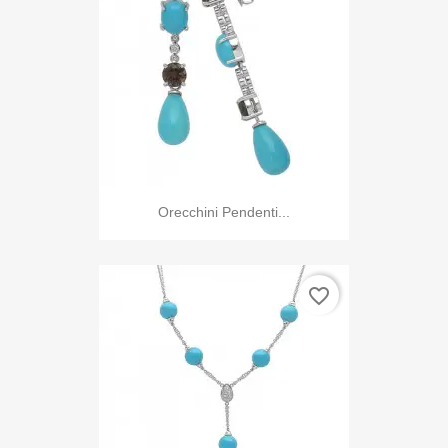
Orecchini Pendenti...
favorite_border