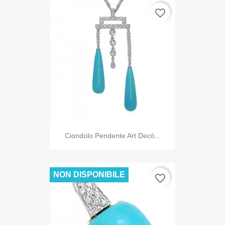
favorite_border
Ciondolo Pendente Art Decò...
NON DISPONIBILE
favorite_border