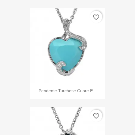
favorite_border
Pendente Turchese Cuore E...
favorite_border